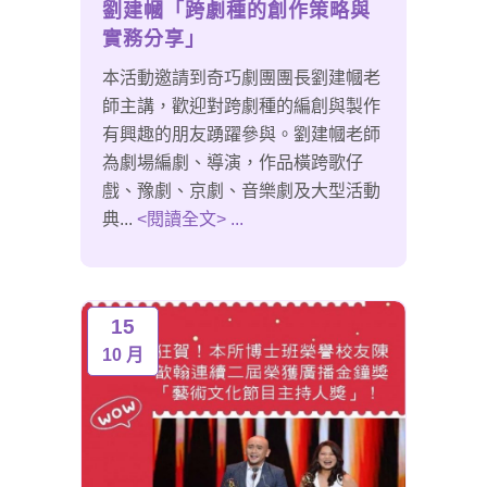
劉建幗「跨劇種的創作策略與
實務分享」
本活動邀請到奇巧劇團團長劉建幗老
師主講，歡迎對跨劇種的編創與製作
有興趣的朋友踴躍參與。劉建幗老師
為劇場編劇、導演，作品橫跨歌仔
戲、豫劇、京劇、音樂劇及大型活動
典...
<閱讀全文> ...
15
10 月