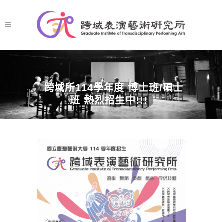
跨域所114學年度 博士班/碩士
班 熱烈招生中!!!