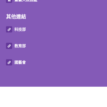
其他連結
科技部
教育部
國藝會
© Graduate Institute of Transdisciplinary
Performing Arts NTUA 2026
Designed by
ECnet Marketing Service