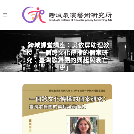
跨域課堂講座：吳依屏助理教
授「一個跨文化傳播的個案研
究：臺灣歌舞團的興起與衰亡
史」