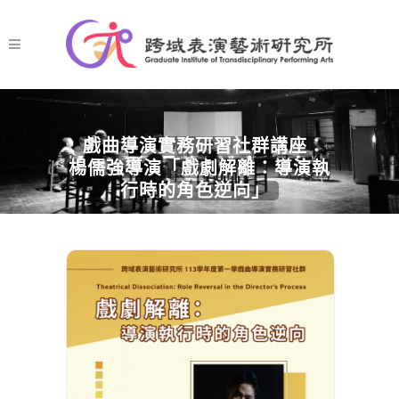
戲曲導演實務研習社群講座：
楊儒強導演「戲劇解離：導演執
行時的角色逆向」