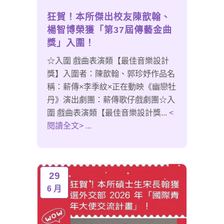
狂賀！本所傑出校友陳歆翰、
楊智博榮獲「第37屆傳藝金曲
獎」入圍！
☆入圍 戲曲表演類【最佳音樂設計
獎】入圍者：陳歆翰、郭珍妤作品名
稱：薪傳×李季紋×正在動映《幽戀牡
丹》演出劇團：薪傳歌仔戲劇團☆入
圍 戲曲表演類【最佳音樂設計獎...
<
閱讀全文> ...
29
6 月