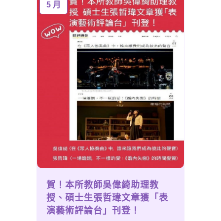
5 月
賀！本所教師吳偉綺助理教
授、碩士生張哲瑋文章獲「表
演藝術評論台」刊登！