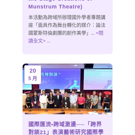
Munstrum Theatre)
本活動為跨域所辦理國外學者專題講
座「面具作為舞台轉化的媒介：論法
國蒙斯特倫劇團的創作美學」...
<閱
讀全文> ...
20
5 月
國際匯流•跨域激盪──「跨界
對談21」表演藝術研究國際學