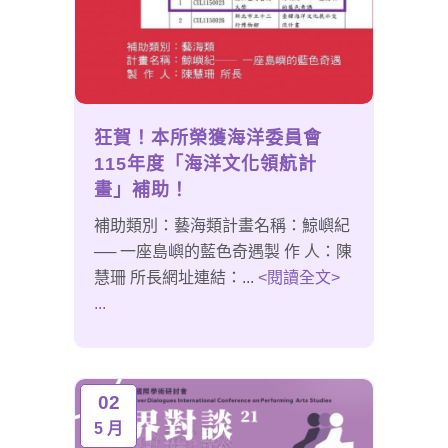
狂賀！本所榮獲海洋委員會
115年度「海洋文化領航計
畫」補助！
補助類別：藝海類計畫名稱：鯨嶼紀
── 一座島嶼的藍色奇遇製 作 人：陳
慧珊 所長網址連結：...
<閱讀全文>
...
02
5 月