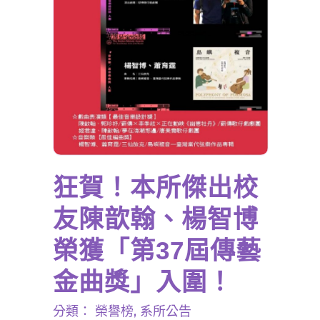
狂賀！本所傑出校
友陳歆翰、楊智博
榮獲「第37屆傳藝
金曲獎」入圍！
分類：
榮譽榜
,
系所公告