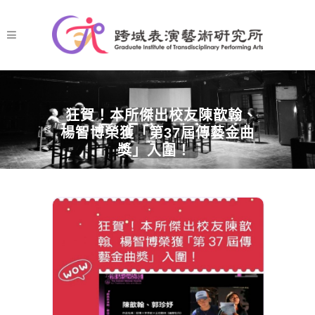
狂賀！本所傑出校友陳歆翰、
楊智博榮獲「第37屆傳藝金曲
獎」入圍！