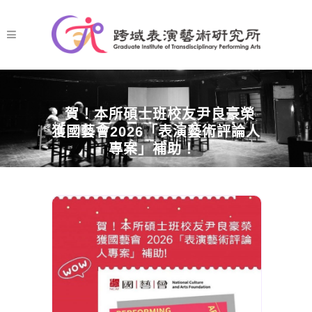
賀！本所碩士班校友尹良豪榮
獲國藝會2026「表演藝術評論人
專案」補助！