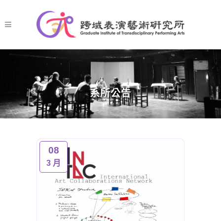
系所公告
08
3 月