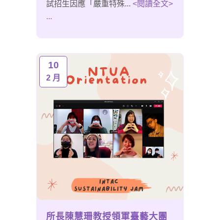
試招生因應「嚴重特殊...
<閱讀全文>
...
10
2 月
所長陳慧珊教授領軍臺藝大團