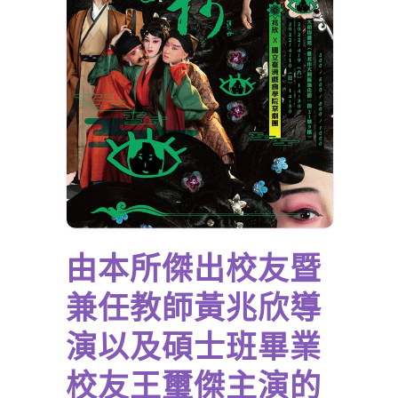
由本所傑出校友暨
兼任教師黃兆欣導
演以及碩士班畢業
校友王璽傑主演的