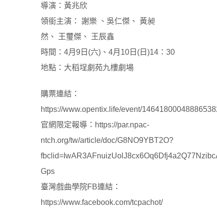
導演：黃兆欣
領銜主演：
謝樂
、吳仁傑、
黃昶
然
、
王璽傑
、
王辰鑫
時間：4月9日(六)、4月10日(日)14：30
地點：大稻埕劇苑九樓劇場
購票連結：
https://www.opentix.life/event/1464180004888653
官網限定報導：
https://par.npac-
ntch.org/tw/article/doc/G8NO9YBT2O?
fbclid=IwAR3AFnuizUolJ8cx6Oq6Dfj4a2Q77Nzib
Gps
臺灣戲曲學院FB連結：
https://www.facebook.com/tcpachot/