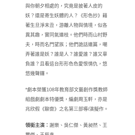
與你朝夕相處的，究竟是披著人皮的
妖？還是寄生妖體的人？《形色抄》藉
著生旦淨末丑，游離人物與情境，似各
異其趣，實同氣連枝。他們時而山村野
夫，時而名門望族；他們詭話連篇，嘲
弄著誰是妖？誰是人？誰愛誰？誰又辜
負誰？且看這台形形色色愛恨情仇，悠
悠幾聲鑼。
*劇本榮獲108年教育部文藝創作獎教師
組戲劇劇本特優獎，編劇周玉軒，亦是
兆欣假《聊齋》之名第三部導/演擬作。
領銜主演：
謝樂、吳仁傑、黃昶然、王
璽傑、王辰鑫