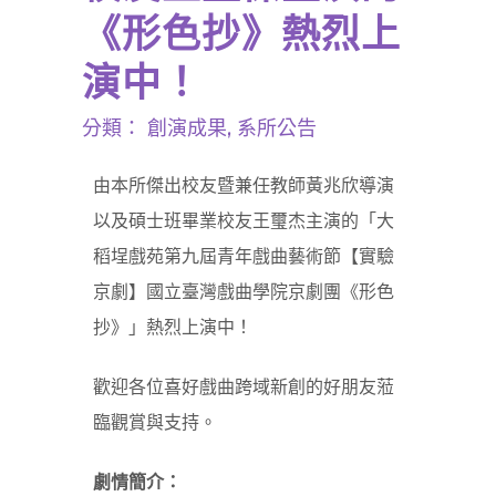
《形色抄》熱烈上
演中！
分類：
創演成果
,
系所公告
由本所傑出校友暨兼任教師黃兆欣導演
以及碩士班畢業校友王璽杰主演的「大
稻埕戲苑第九屆青年戲曲藝術節【實驗
京劇】國立臺灣戲曲學院京劇團《形色
抄》」熱烈上演中！
歡迎各位喜好戲曲跨域新創的好朋友蒞
臨觀賞與支持。
劇情簡介：