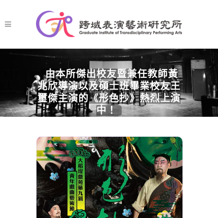
由本所傑出校友暨兼任教師黃
兆欣導演以及碩士班畢業校友王
璽傑主演的《形色抄》熱烈上演
中！