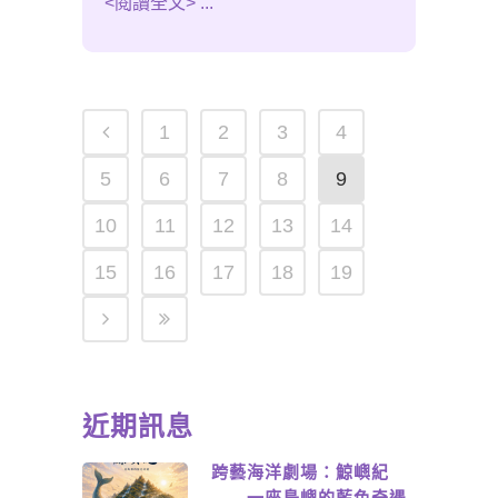
<閱讀全文> ...
1
2
3
4
5
6
7
8
9
10
11
12
13
14
15
16
17
18
19
近期訊息
跨藝海洋劇場：鯨嶼紀
——一座島嶼的藍色奇遇