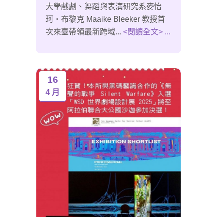
大學戲劇、舞蹈與表演研究系麥怡
珂‧布黎克 Maaike Bleeker 教授首
次來臺帶領最新跨域...
<閱讀全文> ...
16
4 月