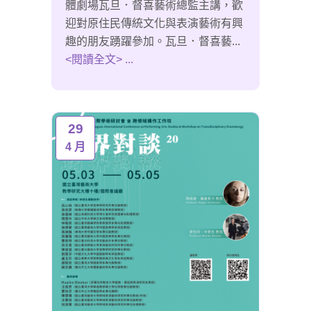
體劇場瓦旦．督喜藝術總監主講，歡
迎對原住民傳統文化與表演藝術有興
趣的朋友踴躍參加。瓦旦．督喜藝...
<閱讀全文> ...
29
4 月