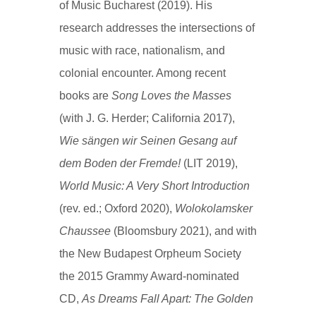
of Music Bucharest (2019). His
research addresses the intersections of
music with race, nationalism, and
colonial encounter. Among recent
books are
Song Loves the Masses
(with J. G. Herder; California 2017),
Wie sängen wir Seinen Gesang auf
dem Boden der Fremde!
(LIT 2019),
World Music: A Very Short Introduction
(rev. ed.; Oxford 2020),
Wolokolamsker
Chaussee
(Bloomsbury 2021), and with
the New Budapest Orpheum Society
the 2015 Grammy Award-nominated
CD,
As Dreams Fall Apart: The Golden