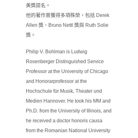
美獎提名。
他的著作曾獲得多項殊榮，包括 Derek
Allen 獎、Bruno Nettl 獎與 Ruth Solie
獎。
Philip V. Bohlman is Ludwig
Rosenberger Distinguished Service
Professor at the University of Chicago
and Honorarprofessor at the
Hochschule für Musik, Theater und
Medien Hannover. He took his MM and
Ph.D. from the University of Illinois, and
he received a doctor honoris causa
from the Romanian National University