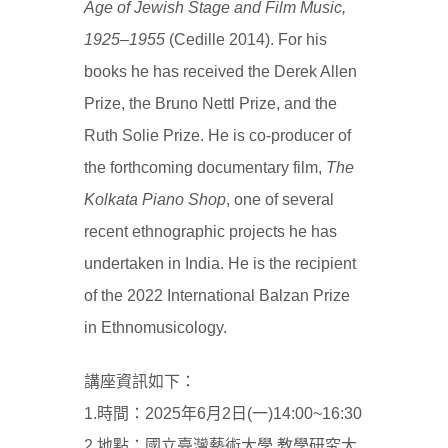
Age of Jewish Stage and Film Music,
1925–1955
(Cedille 2014). For his
books he has received the Derek Allen
Prize, the Bruno Nettl Prize, and the
Ruth Solie Prize. He is co-producer of
the forthcoming documentary film,
The
Kolkata Piano Shop
, one of several
recent ethnographic projects he has
undertaken in India. He is the recipient
of the 2022 International Balzan Prize
in Ethnomusicology.
講座資訊如下：
1.時間：2025年6月2日(一)14:00~16:30
2.地點：國立臺灣藝術大學 教學研究大