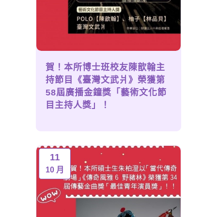
賀！本所博士班校友陳歆翰主
持節目《臺灣文武爿》榮獲第
58屆廣播金鐘獎「藝術文化節
目主持人獎」！
11
10 月