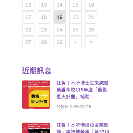
12
13
14
15
16
17
18
19
20
21
22
23
24
25
26
27
28
29
近期訊息
狂賀！本所博士生朱純瑩
榮獲本校115年度「藝術
星火計畫」補助！
公告日:2026/07/15
狂賀！本所傑出校友陳歆
翰、楊智博榮獲「第37屆