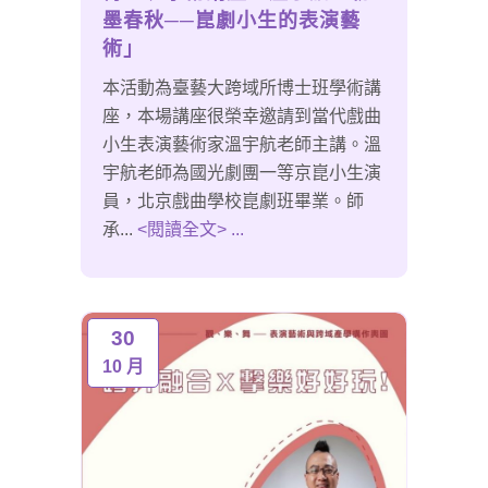
墨春秋──崑劇小生的表演藝
術」
本活動為臺藝大跨域所博士班學術講
座，本場講座很榮幸邀請到當代戲曲
小生表演藝術家溫宇航老師主講。溫
宇航老師為國光劇團一等京崑小生演
員，北京戲曲學校崑劇班畢業。師
承...
<閱讀全文> ...
30
10 月