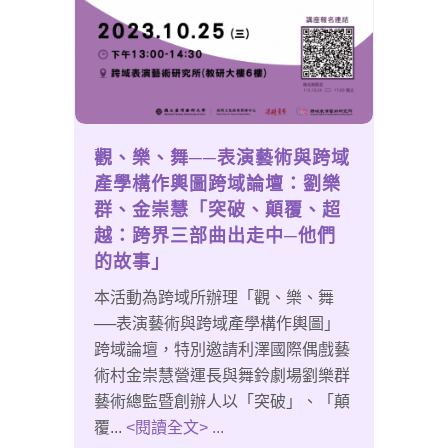
觀、樂、舞──表演藝術與跨域
產學構作輿圖跨域論壇：劉樂
群、金崇慧「突破、顛覆、超
越：跨界三部曲出走中─他們
的故事」
本活動為跨域所辦理「觀、樂、舞
──表演藝術與跨域產學構作輿圖」
跨域論壇，特別邀請利澤國際偶戲藝
術村金崇慧營運長與舞鈴劇場劉樂群
藝術總監暨創辦人以「突破」、「顛
覆...
<閱讀全文> ...