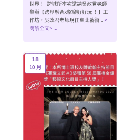
世界！ 跨域所本次邀請吳政君老師
舉辦【跨界融合x擊樂好好玩 ！】工
作坊，吳政君老師現任臺北藝術...
<
閱讀全文> ...
18
10 月