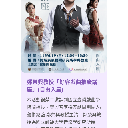
鄭榮興教授「好客戲曲推廣講
座」(自由入座)
本活動很榮幸邀請到國立臺灣戲曲學
院前校長、榮興客家採茶劇團創團人/
藝術總監 鄭榮興教授主講。鄭榮興教
授為國立師範大學音樂學研究所碩