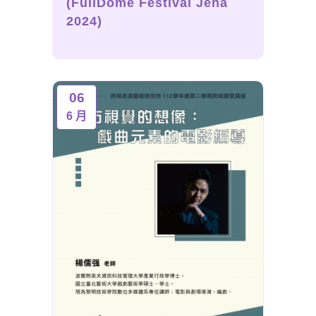
(FullDome Festival Jena
2024)
06
6 月