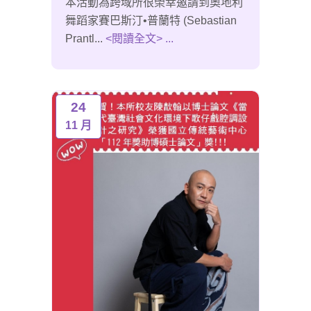
本活動為跨域所很榮幸邀請到奧地利
舞蹈家賽巴斯汀•普蘭特 (Sebastian
Prantl...
<閱讀全文> ...
24
11 月