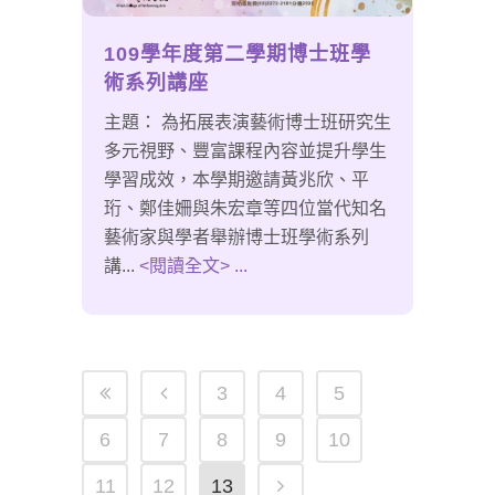
109學年度第二學期博士班學
術系列講座
主題： 為拓展表演藝術博士班研究生
多元視野、豐富課程內容並提升學生
學習成效，本學期邀請黃兆欣、平
珩、鄭佳姍與朱宏章等四位當代知名
藝術家與學者舉辦博士班學術系列
講...
<閱讀全文> ...
3
4
5
6
7
8
9
10
11
12
13