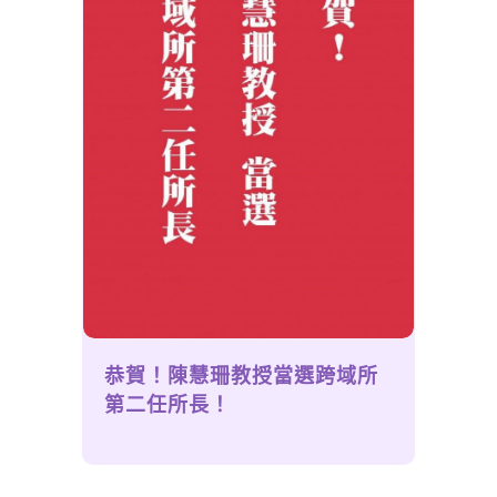
恭賀！陳慧珊教授當選跨域所
第二任所長！