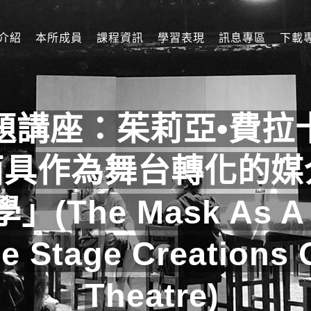
介紹
本所成員
課程資訊
學習表現
訊息專區
下載
講座：茱莉亞•費拉卡納帕
a) 「面具作為舞台轉化
he Mask As A Tr
he Stage Creations
Theatre)