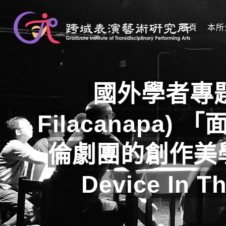
首頁
本所
國外學者專題
Filacanap
倫劇團的創作美學」(T
Device In T