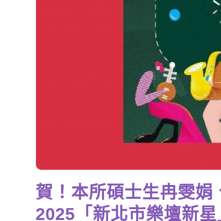
賀！本所碩士生冉雯娟
2025「新北市樂壇新