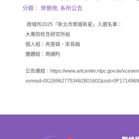
分類：
榮譽榜
,
系所公告
跨域所2025「新北市樂壇新星」入選名單：
大專院校含研究所組
個人組：冉雯娟、宋長翰
團體組：周緗昀
公告連結：
https://www.artcenter.ntpc.gov.tw/xceve
xsmsid=0G269627753462801602&sid=0P171496