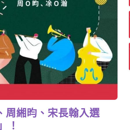
、周緗昀、宋長翰入選
星」！