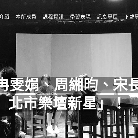
介紹
本所成員
課程資訊
學習表現
訊息專區
下載
冉雯娟、周緗昀、宋長
北市樂壇新星」！