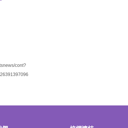
ntsnews/cont?
926391397096