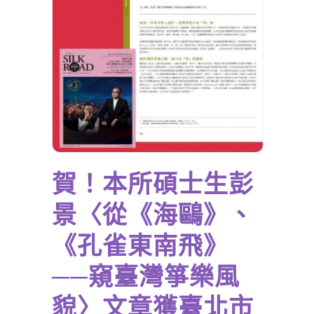
賀！本所碩士生彭
景〈從《海鷗》、
《孔雀東南飛》
──窺臺灣箏樂風
貌〉文章獲臺北市