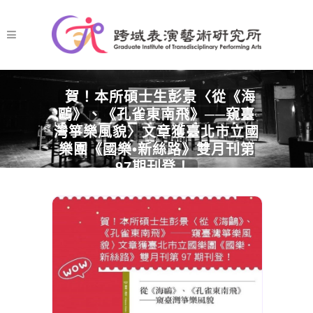
賀！本所碩士生彭景〈從《海
鷗》、《孔雀東南飛》──窺臺
灣箏樂風貌〉文章獲臺北市立國
樂團《國樂•新絲路》雙月刊第
97期刊登！