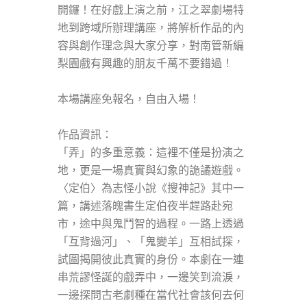
開鑼！在好戲上演之前，江之翠劇場特
地到跨域所辦理講座，將解析作品的內
容與創作理念與大家分享，對南管新編
梨園戲有興趣的朋友千萬不要錯過！
本場講座免報名，自由入場！
作品資訊：
「弄」的多重意義：這裡不僅是扮演之
地，更是一場真實與幻象的詭譎遊戲。
〈定伯〉為志怪小說《搜神記》其中一
篇，講述落魄書生定伯夜半趕路赴宛
市，途中與鬼鬥智的過程。一路上透過
「互背過河」、「鬼變羊」互相試探，
試圖揭開彼此真實的身份。本劇在一連
串荒謬怪誕的戲弄中，一邊笑到流淚，
一邊探問古老劇種在當代社會該何去何