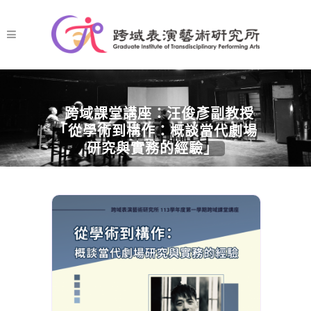
跨域課堂講座：汪俊彥副教授
「從學術到構作：概談當代劇場
研究與實務的經驗」