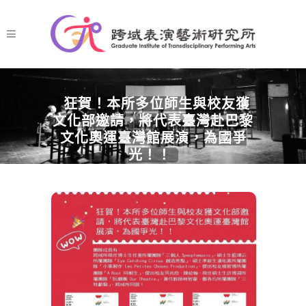
狂賀！本所多位師生與校友獲
文化部邀請，將代表臺灣赴巴黎
文化奧運臺灣館展演，為國爭
光！！