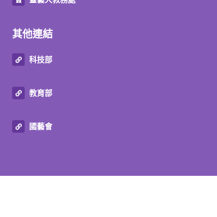
其他連結
科技部
教育部
國藝會
© Graduate Institute of Transdisciplinary
Performing Arts NTUA 2026
Designed by
ECnet Marketing Service