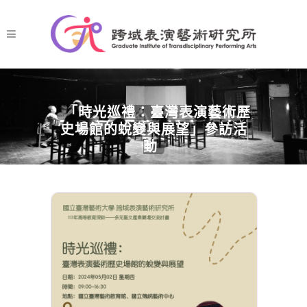
「時光巡禮：臺灣表演藝術歷
史場館的蛻變與展望」參訪活
動