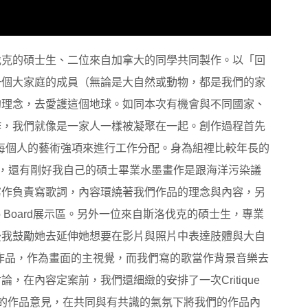
伐克的碩士生、二位來自加拿大的同學共同製作。以「回
一個大家庭的成員（無論是大自然或動物，都是我們的家
的理念，去愛護這個地球。如同本次有機會與不同國家、
作，我們就像是一家人一樣被凝聚在一起。創作過程首先
每個人的藝術強項來進行工作分配。身為組裡比較年長的
片，還有剛好我自己的碩士畢業水墨畫作是跟海洋污染議
寫作負責寫歌詞，內容環繞著我們作品的理念與內容，另
 Board展示區。另外一位來自斯洛伐克的碩士生，專業
後我鼓勵她去延伸她想要在影片與照片中表達肢體與大自
作品，作為畫面的主視覺，而我們寫的歌當作背景音樂去
在內容定案前，我們還細緻的安排了一次Critique
對方的作品意見，在共同與有共識的氣氛下將我們的作品內