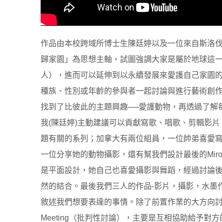
作品由本校跨域所博士生陳廷婷以及一位來自斯洛
歸家園」為思想主軸，試圖強調大家是屬於地球這
人），進而可以延伸到以永續發展來愛護自己家園
種族、性別或年齡的參與者一起討論與進行藝術創
找到了比彼此的主題興趣──愛護動物，再透過了解
我(陳廷婷)主動建議可以貢獻寫歌、唱歌、剪輯影
題有關的系列；加拿大有兩位組員，一位帥弟喜愛
一位分享她的動物攝影，還有幫我們設計最後的Miro
是平面設計，她自己也喜愛攝影與舞蹈，經過討論
然的結合。最後我們三人的作品-影片，攝影，水墨
敘述我們想要表達的事情。除了前置作業的大方向討論，
Meeting（批判性討論），主要是互相協助給予