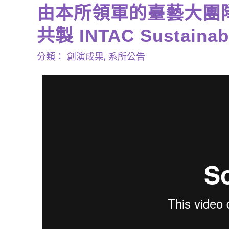
由本所領軍的臺藝大團
共製 INTAC Sustaina
分類：
創演成果
,
系所公告