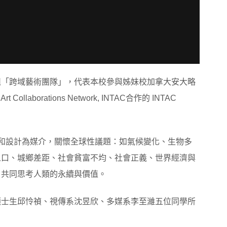
組「跨域藝術團隊」，代表本校參與姊妹校加拿大安大略
rt Collaborations Network, INTAC合作的 INTAC
和設計為媒介，關懷全球性議題：如氣候變化、生物多
人口、城鄉差距、社會貧富不均、社會正義、世界經濟與
，共同思考人類的永續與價值。
碩士生邱怜禎、視傳系沈昱欣、多媒系李至濰五位同學所