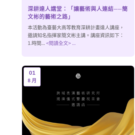
深耕達人講堂：「讓藝術與人連結──簡
文彬的藝術之路」
本活動為臺藝大高等教育深耕計畫達人講座，
邀請知名指揮家簡文彬主講。講座資訊如下：
1.時間...
<閱讀全文> ...
01
8 月