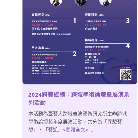
2024跨藝縱橫：跨域學術論壇暨展演系
列活動
本活動為臺藝大跨域表演藝術研究所主辦跨域
學術論壇與年度展演活動，共分為「異想藝
想」、「藝遊...
<閱讀全文> ...