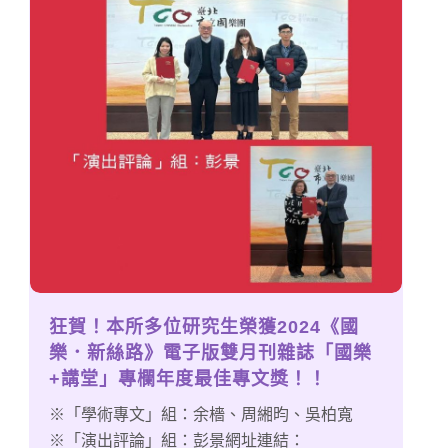
狂賀！本所多位研究生榮獲2024《國
樂．新絲路》電子版雙月刊雜誌「國樂
+講堂」專欄年度最佳專文獎！！
※「學術專文」組：余檣、周緗昀、吳柏寬
※「演出評論」組：彭景網址連結：