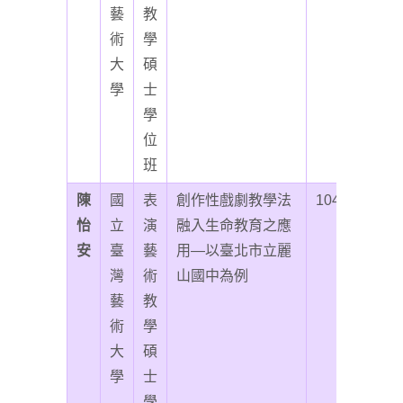
藝
教
術
學
大
碩
學
士
學
位
班
陳
國
表
創作性戲劇教學法
104
怡
立
演
融入生命教育之應
安
臺
藝
用—以臺北市立麗
灣
術
山國中為例
藝
教
術
學
大
碩
學
士
學