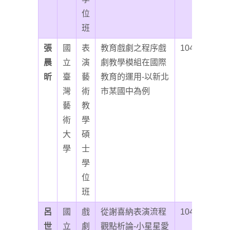
位
班
張
國
表
教育戲劇之程序戲
104
晨
立
演
劇教學模組在國際
昕
臺
藝
教育的運用-以新北
灣
術
市某國中為例
藝
教
術
學
大
碩
學
士
學
位
班
呂
國
戲
從謝喜納表演流程
104
世
立
劇
觀點析論-小星星愛