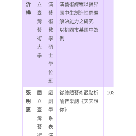
沂
立
演
演藝術課程以提昇
樺
臺
藝
國中生創造性問題
灣
術
解決能力之研究_
藝
教
以桃園市某國中為
術
學
例
大
碩
學
士
學
位
班
張
國
戲
從總體藝術觀點析
103
明
立
劇
論音樂劇《天天想
惠
臺
學
你》
灣
系
藝
表
術
演