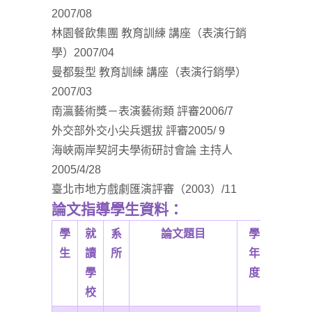
2007/08
林園餐飲集團 教育訓練 講座（表演行銷
學）2007/04
曼都髮型 教育訓練 講座（表演行銷學）
2007/03
南瀛藝術獎－表演藝術類 評審2006/7
外交部外交小尖兵選拔 評審2005/ 9
海峽兩岸契訶夫學術研討會論 主持人
2005/4/28
臺北市地方戲劇匯演評審（2003）/11
論文指導學生資料：
學
就
系
論文題目
學
備
生
讀
所
年
註
學
度
校