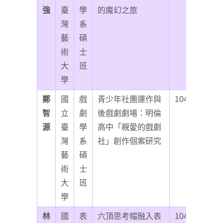
強
臺
學
的魔幻之旅
灣
系
藝
碩
術
士
大
班
學
鄭
國
戲
青少年社團運作與
104
智
立
劇
後戲劇劇場：明倫
源
臺
學
高中「親愛的戲劇
灣
系
社」創作個案研究
藝
碩
術
士
大
班
學
林
國
表
六頂思考帽融入表
104