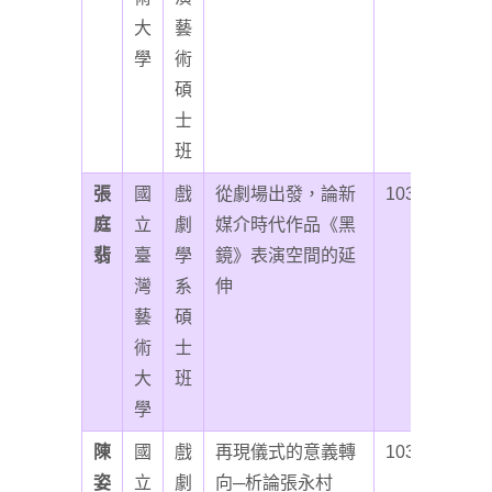
大
藝
學
術
碩
士
班
張
國
戲
從劇場出發，論新
103
庭
立
劇
媒介時代作品《黑
翡
臺
學
鏡》表演空間的延
灣
系
伸
藝
碩
術
士
大
班
學
陳
國
戲
再現儀式的意義轉
103
姿
立
劇
向─析論張永村