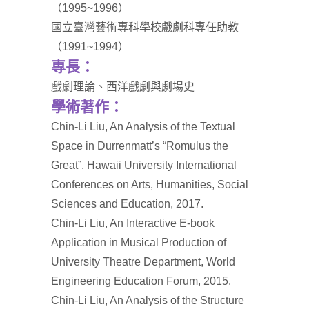
（1995~1996）
國立臺灣藝術專科學校戲劇科專任助教
（1991~1994）
專長：
戲劇理論、西洋戲劇與劇場史
學術著作：
Chin-Li Liu, An Analysis of the Textual
Space in Durrenmatt’s “Romulus the
Great”, Hawaii University International
Conferences on Arts, Humanities, Social
Sciences and Education, 2017.
Chin-Li Liu, An Interactive E-book
Application in Musical Production of
University Theatre Department, World
Engineering Education Forum, 2015.
Chin-Li Liu, An Analysis of the Structure