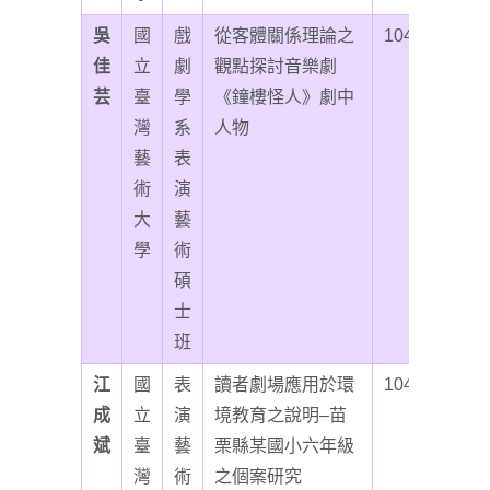
吳
國
戲
從客體關係理論之
104
佳
立
劇
觀點探討音樂劇
芸
臺
學
《鐘樓怪人》劇中
灣
系
人物
藝
表
術
演
大
藝
學
術
碩
士
班
江
國
表
讀者劇場應用於環
104
成
立
演
境教育之說明–苗
斌
臺
藝
栗縣某國小六年級
灣
術
之個案研究