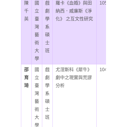
陳
國
戲
羅卡《血婚》與田
105
千
立
劇
納西．威廉斯《淨
英
臺
學
化》 之互文性研究
灣
系
藝
碩
術
士
大
班
學
邵
國
戲
尤涅斯科《犀牛》
104
育
立
劇
劇中之現實與荒謬
琦
臺
學
分析
灣
系
藝
碩
術
士
大
班
學